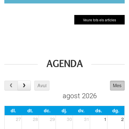
Veure tots els articles
AGENDA
Avui
Mes
agost 2026
dl.
dt.
dc.
dj.
dv.
ds.
dg.
27
28
29
30
31
1
2