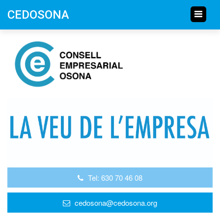
CEDOSONA
Tel: 630 70 46 08
cedosona@cedosona.org