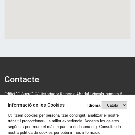
Contacte
Edifici "El Sucre", C/ Historiador Ramon d'Abadal i Vinyals, número 5,
primera planta. 08500 Vic. Tel: 630 70 46 08.
Informació de les Cookies
Idioma
cedosona@cedosona.org
Utilitzem cookies per personalitzar contingut, analitzar el nostre
trànsit i proporcionar-li la millor experiència. Accepta les galetes
Política de cookies
següents per treure el màxim partit a cedosona.org. Consulteu la
nostra política de cookies per obtenir més informació.
Avís legal