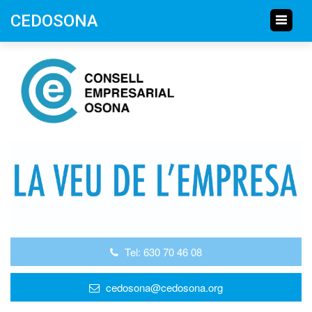
CEDOSONA
Tel: 630 70 46 08
cedosona@cedosona.org