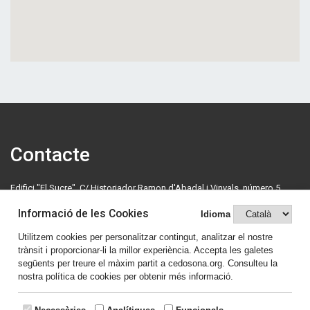
Contacte
Edifici "El Sucre", C/ Historiador Ramon d'Abadal i Vinyals, número 5,
primera planta. 08500 Vic. Tel: 630 70 46 08.
Informació de les Cookies
Idioma
cedosona@cedosona.org
Utilitzem cookies per personalitzar contingut, analitzar el nostre
trànsit i proporcionar-li la millor experiència. Accepta les galetes
Política de cookies
següents per treure el màxim partit a cedosona.org. Consulteu la
nostra política de cookies per obtenir més informació.
Avís legal
Comparteix el contingut