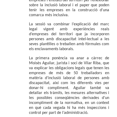
empreses i entitats del territori per reflexionar 
sobre la inclusió laboral i el paper que poden 
tenir les empreses en la construcció d’una 
comarca més inclusiva.
La sessió va combinar l’explicació del marc 
legal vigent amb experiències reals 
d’empreses del territori que ja incorporen 
persones amb discapacitat intel·lectual a les 
seves plantilles o treballen amb fórmules com 
els enclavaments laborals.
La primera ponència va anar a càrrec de 
Moisès Aguilar
, jurista i soci de Vilar Riba, que 
va explicar les obligacions legals que tenen les 
empreses de més de 50 treballadors en 
matèria d’inclusió laboral de persones amb 
discapacitat, així com les diferents vies per 
donar-hi compliment. Aguilar també va 
detallar els tràmits, les mesures alternatives i 
les possibles conseqüències derivades d’un 
incompliment de la normativa, en un context 
en què cada vegada hi ha més inspeccions i 
control per part de l’administració.