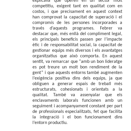
explicava que operen en un sector molt 
competitiu, exigent tant en qualitat com en 
costos, i que precisament en aquest context 
han comprovat la capacitat de superació i el 
compromís de les persones incorporades a 
través d’aquests programes. Febrer va 
destacar que, més enllà del compliment legal, 
els principals beneficis passen per l’impacte 
ètic i de responsabilitat social, la capacitat de 
gestionar equips més diversos i els avantatges 
organitzatius que això comporta. En aquest 
sentit, va remarcar que “amb un bon lideratge 
es pot treure un molt bon rendiment de la 
gent” i que aquests entorns també augmenten 
l’exigència positiva dins dels equips, ja que 
obliguen a generar espais de treball més 
estructurats, cohesionats i orientats a la 
qualitat. També va assenyalar que els 
enclavaments laborals funcionen amb un 
seguiment i acompanyament constant per part 
de professionals especialitzats, fet que facilita 
la integració i el bon funcionament dins 
l’entorn productiu.