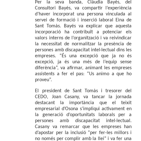
Per la seva banda, 
Clàudia Bayés
, del 
Consultori Bayés, va compartir l’experiència 
d’haver incorporat una persona vinculada al 
servei de formació i inserció laboral Eina de 
Sant Tomàs. Bayés va explicar que aquesta 
incorporació ha contribuït a potenciar els 
valors interns de l’organització i va reivindicar 
la necessitat de normalitzar la presència de 
persones amb discapacitat intel·lectual dins les 
empreses. “És una excepció que ja no és 
excepció, ja és una més de l’equip sense 
diferència”, va afirmar, animant les empreses 
assistents a fer el pas: “Us animo a que ho 
proveu”.
El president de Sant Tomàs i tresorer del 
CEDO, 
Joan Casany
, va tancar la jornada 
destacant la importància que el teixit 
empresarial d’Osona s’impliqui activament en 
la generació d’oportunitats laborals per a 
persones amb discapacitat intel·lectual. 
Casany va remarcar que les empreses han 
d’apostar per la inclusió “per fer-les millors i 
no només per complir amb la llei” i va fer una 