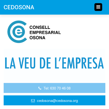
CEDOSONA
Tel: 630 70 46 08
cedosona@cedosona.org