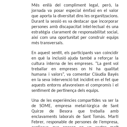
Més enllà del compliment legal, però, la 
jornada va posar especial èmfasi en el valor 
que aporta la diversitat dins les organitzacions. 
Durant la sessió es va destacar que incorporar 
persones amb discapacitat intel·lectual és una 
estratègia clarament de responsabilitat social, 
així com una oportunitat per construir equips 
més transversals.
En aquest sentit, els participants van coincidir 
en què la inclusió ajuda també a reforçar la 
cultura interna de les empreses. “La gent vol 
treballar en empreses on hi ha qualitat 
humana i valors”, va comentar Clàudia Bayés 
en la seva intervenció tot incidint en el fet que 
aquests entorns afavoreixen el compromís i el 
sentiment de pertinença dels equips.
Una de les experiències compartides va ser la 
de SOME, empresa metal·lúrgica de Sant 
Quirze de Besora que treballa amb 
enclavaments laborals de Sant Tomàs. 
Martí 
Febrer
, responable de persones de l’empresa,