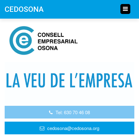
CEDOSONA
Tel: 630 70 46 08
cedosona@cedosona.org