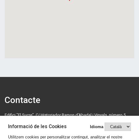
Contacte
Edifici "El Sucre", C/ Historiador Ramon d'Abadal i Vinyals, número 5,
primera planta. 08500 Vic. Tel: 630 70 46 08.
Informació de les Cookies
Idioma
cedosona@cedosona.org
Utilitzem cookies per personalitzar contingut, analitzar el nostre