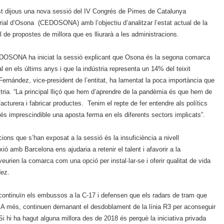
t dijous una nova sessió del IV Congrés de Pimes de Catalunya
ial d’Osona (CEDOSONA) amb l’objectiu d’analitzar l’estat actual de la
 de propostes de millora que es lliurarà a les administracions.
DOSONA ha iniciat la sessió explicant que Osona és la segona comarca
l en els últims anys i que la indústria representa un 14% del teixit
Fernández, vice-president de l’entitat, ha lamentat la poca importància que
tria. “La principal lliçó que hem d’aprendre de la pandèmia és que hem de
cturera i fabricar productes. Tenim el repte de fer entendre als polítics
e és imprescindible una aposta ferma en els diferents sectors implicats”.
ions que s’han exposat a la sessió és la insuficiència a nivell
xió amb Barcelona ens ajudaria a retenir el talent i afavorir a la
urien la comarca com una opció per instal·lar-se i oferir qualitat de vida
dez.
continuïn els embussos a la C-17 i defensen que els radars de tram que
ó. A més, continuen demanant el desdoblament de la línia R3 per aconseguir
 “Si hi ha hagut alguna millora des de 2018 és perquè la iniciativa privada