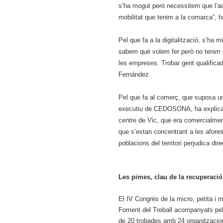
s’ha mogut però necessitem que l’adm
mobilitat que tenim a la comarca”,
Pel que fa a la digitalització, s’ha 
sabem què volem fer però no tenim p
les empreses. Trobar gent qualificad
Fernández.
Pel que fa al comerç, que suposa u
executiu de CEDOSONA, ha explicat 
centre de Vic, que era comercialment
que s’estan concentrant a les afore
poblacions del territori perjudica d
Les pimes, clau de la recuperació
El IV Congrés de la micro, petita i 
Foment del Treball acompanyats pels
de 20 trobades amb 24 organitzacions