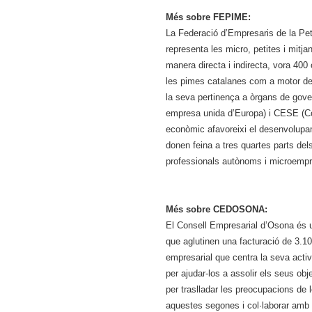
Més sobre FEPIME:
La Federació d’Empresaris de la Pet
representa les micro, petites i mit
manera directa i indirecta, vora 400 o
les pimes catalanes com a motor de
la seva pertinença a òrgans de gov
empresa unida d’Europa) i CESE (Com
econòmic afavoreixi el desenvolupam
donen feina a tres quartes parts de
professionals autònoms i microempr
Més sobre CEDOSONA:
El Consell Empresarial d’Osona és 
que aglutinen una facturació de 3.10
empresarial que centra la seva acti
per ajudar-los a assolir els seus ob
per traslladar les preocupacions de l
aquestes segones i col·laborar amb al