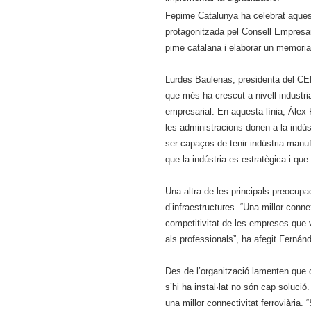
Fepime Catalunya ha celebrat aques
protagonitzada pel Consell Empresar
pime catalana i elaborar un memorial
Lurdes Baulenas, presidenta del CE
que més ha crescut a nivell industria
empresarial. En aquesta línia, Álex 
les administracions donen a la indús
ser capaços de tenir indústria manufa
que la indústria es estratègica i qu
Una altra de les principals preocupac
d’infraestructures. “Una millor conne
competitivitat de les empreses que ve
als professionals”, ha afegit Fernán
Des de l’organització lamenten que 
s’hi ha instal·lat no són cap soluci
una millor connectivitat ferroviària.