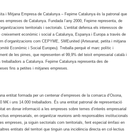
ita i Mitjana Empresa de Catalunya – Fepime Catalunya és la patronal que
janes empreses de Catalunya. Fundada l’any 2000, Fepime representa, de
rganitzacions territorials i sectorials. L’entitat defensa els interessos de
 creixement econòmic i social a Catalunya, Espanya i Europa a través de
ern d’organitzacions com CEPYME, SMEunited (Artesanat, petita i mitjana
itè Econòmic i Social Europeu). Treballa perquè el marc polític i
ent de les pimes, que representen el 99,9% del teixit empresarial català i
ls treballadors a Catalunya. Fepime Catalunya representa des de
eses fins a petites i mitjanes empreses.
una entitat formada per un centenar d’empreses de la comarca d’Osona,
0 M€ i uns 14.000 treballadors. És una entitat patronal de representació
vitat en donar informació a les empreses sobre temes d’interès empresarial
jectius empresarials, en organitzar reunions amb responsables institucionals
es empreses, ja siguin sectorials com territorials, fent especial èmfasi en
tres entitats del territori que tinguin una incidència directa en col·lectius