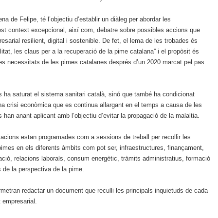
 de Felipe, té l’objectiu d’establir un diàleg per abordar les
st context excepcional, així com, debatre sobre possibles accions que
sarial resilient, digital i sostenible. De fet, el lema de les trobades és
ilitat, les claus per a la recuperació de la pime catalana” i el propòsit és
 les necessitats de les pimes catalanes després d’un 2020 marcat pel pas
ha saturat el sistema sanitari català, sinó que també ha condicionat
 una crisi econòmica que es continua allargant en el temps a causa de les
 han anant aplicant amb l’objectiu d’evitar la propagació de la malaltia.
zacions estan programades com a sessions de treball per recollir les
s pimes en els diferents àmbits com pot ser, infraestructures, finançament,
tzació, relacions laborals, consum energètic, tràmits administratius, formació
 de la perspectiva de la pime.
metran redactar un document que reculli les principals inquietuds de cada
at empresarial.