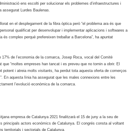
inistració ens escolti per solucionar els problemes d’infraestructures i
 ha assegurat Lurdes Baulenas.
millorat en el desplegament de la fibra òptica però “el problema ara és que
ersonal qualificat per desenvolupar i implementar aplicacions i softwares a
a és complex perquè prefereixen treballar a Barcelona”, ha apuntat
n 17% de l’economia de la comarca, Josep Roca, vocal del Comitè
que “moltes empreses han tancat i es preveu que no tornin a obrir. El
 potent i atreia molts visitants, ha perdut tota aquesta oferta de comerços
s”. En aquesta línia ha assegurat que les males connexions entre les
irectament l’evolució econòmica de la comarca.
mitjana empresa de Catalunya 2021 finalitzarà el 15 de juny a la seu de
 principals actors econòmics de Catalunya. El congrés consta al voltant
 territorials i sectorials de Catalunya.