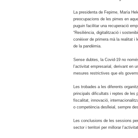
La presidenta de Fepime, María Helena
preocupacions de les pimes en aque
puguin facilitar una recuperació empre
“Resiliència, digitalització i sostenib
conèixer de primera mà la realitat i
de la pandèmia.
Sense dubtes, la Covid-19 no només 
l’activitat empresarial, derivant en
mesures restrictives que els governs
Les trobades a les diferents organit
principals dificultats i reptes de le
fiscalitat, innovació, internacionali
o competència deslleial, sempre des
Les conclusions de les sessions per
sector i territori per millorar l’activit