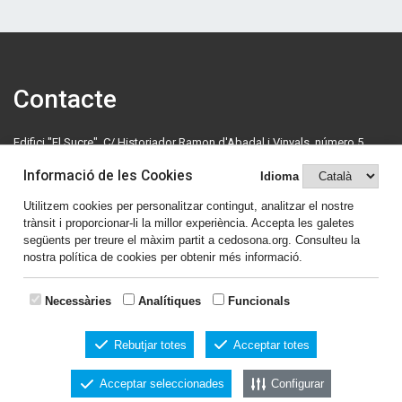
Contacte
Edifici "El Sucre", C/ Historiador Ramon d'Abadal i Vinyals, número 5,
primera planta. 08500 Vic. Tel: 630 70 46 08.
Informació de les Cookies
Idioma
cedosona@cedosona.org
Utilitzem cookies per personalitzar contingut, analitzar el nostre
trànsit i proporcionar-li la millor experiència. Accepta les galetes
Política de cookies
següents per treure el màxim partit a cedosona.org. Consulteu la
nostra política de cookies per obtenir més informació.
Avís legal
Comparteix el contingut
Necessàries
Analítiques
Funcionals
Rebutjar totes
Acceptar totes
Acceptar seleccionades
Configurar