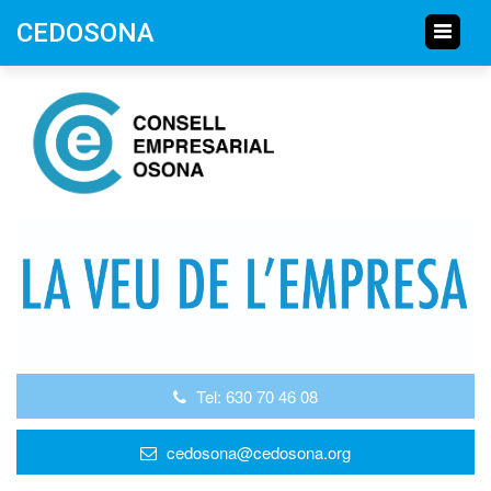
CEDOSONA
Tel: 630 70 46 08
cedosona@cedosona.org