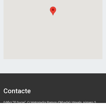
Contacte
Edifici "El Sucre", C/ Historiador Ramon d'Abadal i Vinyals, número 5,