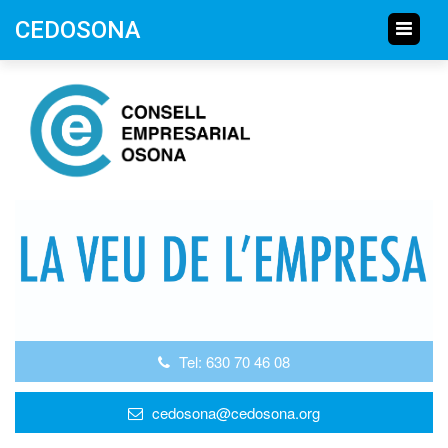
CEDOSONA
Tel: 630 70 46 08
cedosona@cedosona.org