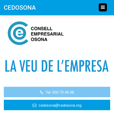
CEDOSONA
Tel: 630 70 46 08
cedosona@cedosona.org