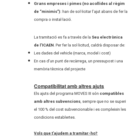
Grans empreses i pimes (no acollides al règim
de “minimis”):
han de sol·licitar l’ajut
abans
de fer la
compra o instal·lació.
La tramitació es fa a través de la
Seu electrònica
de l’ICAEN
. Per fer la sol·licitud, caldrà disposar de:
Les dades del vehicle (marca, model i cost)
En cas d’un punt de recàrrega, un pressupost i una
memòria tècnica del projecte
Compatibilitat amb altres ajuts
Els ajuts del programa MOVES III són
compatibles
amb altres subvencions
, sempre que no se superi
el 100 % del cost subvencionable i es compleixin les
condicions establertes.
Vols que t'ajudem a tramitar-ho?