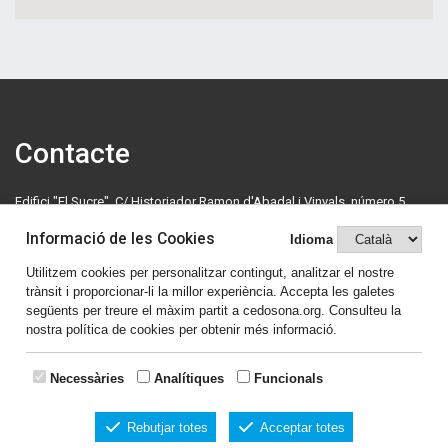
Contacte
Edifici "El Sucre", C/ Historiador Ramon d'Abadal i Vinyals, número 5,
primera planta. 08500 Vic. Tel: 630 70 46 08.
Informació de les Cookies
Idioma
cedosona@cedosona.org
Utilitzem cookies per personalitzar contingut, analitzar el nostre
trànsit i proporcionar-li la millor experiència. Accepta les galetes
Política de cookies
següents per treure el màxim partit a cedosona.org. Consulteu la
nostra política de cookies per obtenir més informació.
Avís legal
Comparteix el contingut
Necessàries
Analítiques
Funcionals
Rebutjar totes
Acceptar totes