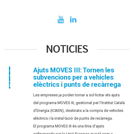
NOTICIES
Ajuts MOVES III: Tornen les
17
subvencions per a vehicles
JUL
elèctrics i punts de recàrrega
2025
Les empreses ja poden tornar a sol·licitar els ajuts
del programa MOVES III, gestionat per l’Institut Català
d’Energia (ICAEN), destinats a la compra de vehicles
elèctrics i la instal·lació de punts de recàrrega.
El programa MOVES III és una línia d’ajuts
cofinançada per la Unió Europea que té com a