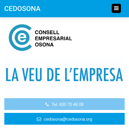
CEDOSONA
Tel: 630 70 46 08
cedosona@cedosona.org