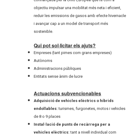
objectiu impulsar una mobilitat més neta i eficient,
reduir les emissions de gasos amb efecte hivernacle
i avançar cap a un model de transport més
sostenible.
Qui pot sol·licitar els ajuts?
Empreses (tant pimes com grans empreses)
Autònoms
Administracions públiques
Entitats sense ànim de lucre
Actuacions subvencionables
Adquisició de vehicles elèctrics o híbrids
endollables:
turismes, furgonetes, motos i vehicles
de 8 o 9 places
Instal·lació de punts de recàrrega per a
vehicles elèctrics:
tant a nivell individual com