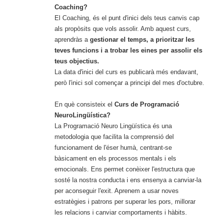
Coaching?
El Coaching, és el punt d'inici dels teus canvis cap
als propòsits que vols assolir. Amb aquest curs,
aprendràs a
gestionar el temps, a prioritzar les
teves funcions i a trobar les eines per assolir els
teus objectius.
La data d'inici del curs es publicarà més endavant,
però l'inici sol començar a principi del mes d'octubre.
En què consisteix el
Curs de Programació
NeuroLingüística?
La Programació Neuro Lingüística és una
metodologia que facilita la comprensió del
funcionament de l'éser humà, centrant-se
bàsicament en els processos mentals i els
emocionals. Ens permet conèixer l'estructura que
sosté la nostra conducta i ens ensenya a canviar-la
per aconseguir l'exit. Aprenem a usar noves
estratègies i patrons per superar les pors, millorar
les relacions i canviar comportaments i hàbits.