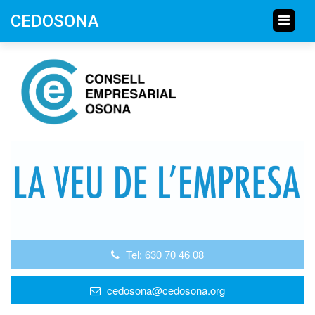
CEDOSONA
Tel: 630 70 46 08
cedosona@cedosona.org