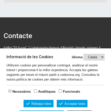
Contacte
Edifici "El Sucre", C/ Historiador Ramon d'Abadal i Vinyals, número 5,
primera planta. 08500 Vic. Tel: 630 70 46 08.
Informació de les Cookies
Idioma
cedosona@cedosona.org
Utilitzem cookies per personalitzar contingut, analitzar el nostre
trànsit i proporcionar-li la millor experiència. Accepta les galetes
Política de cookies
següents per treure el màxim partit a cedosona.org. Consulteu la
nostra política de cookies per obtenir més informació.
Avís legal
Comparteix el contingut
Necessàries
Analítiques
Funcionals
Rebutjar totes
Acceptar totes