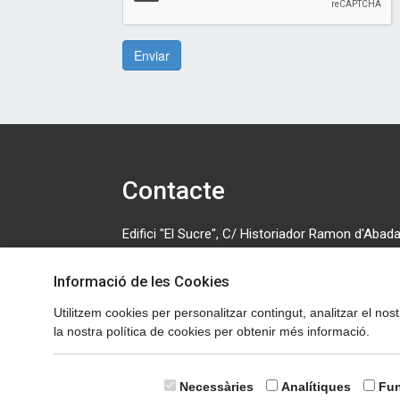
Enviar
Contacte
Edifici "El Sucre", C/ Historiador Ramon d'Abadal
número 5, primera planta. 08500 Vic. Tel: 630 70
Informació de les Cookies
cedosona@cedosona.org
Utilitzem cookies per personalitzar contingut, analitzar el nos
Política de cookies
la nostra política de cookies per obtenir més informació.
Avís legal
Necessàries
Analítiques
Fun