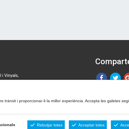
Comparte
 i Vinyals,
 46 08.
tre trànsit i proporcionar-li la millor experiència. Accepta les galetes 
cionals
Rebutjar totes
Acceptar totes
Acce