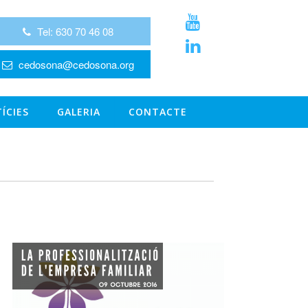
Tel: 630 70 46 08
cedosona@cedosona.org
ÍCIES
GALERIA
CONTACTE