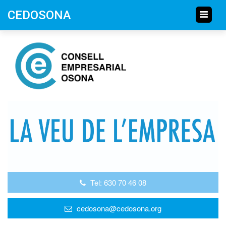
CEDOSONA
Tel: 630 70 46 08
cedosona@cedosona.org