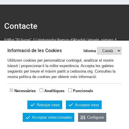
Contacte
Edifici "El Sucre", C/ Historiador Ramon d'Abadal i Vinyals, número 5,
primera planta. 08500 Vic. Tel: 630 70 46 08.
Informació de les Cookies
Idioma
cedosona@cedosona.org
Utilitzem cookies per personalitzar contingut, analitzar el nostre
trànsit i proporcionar-li la millor experiència. Accepta les galetes
Política de cookies
següents per treure el màxim partit a cedosona.org. Consulteu la
nostra política de cookies per obtenir més informació.
Avís legal
Comparteix el contingut
Necessàries
Analítiques
Funcionals
Rebutjar totes
Acceptar totes
Acceptar seleccionades
Configurar