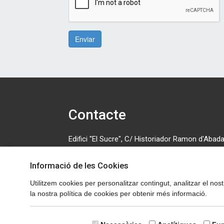
Enviar
Contacte
Edifici "El Sucre", C/ Historiador Ramon d'Abadal
número 5, primera planta. 08500 Vic. Tel: 630 70
Informació de les Cookies
cedosona@cedosona.org
Utilitzem cookies per personalitzar contingut, analitzar el nos
Política de cookies
la nostra política de cookies per obtenir més informació.
Avís legal