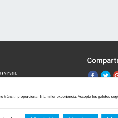
Comparte
 i Vinyals,
 46 08.
tre trànsit i proporcionar-li la millor experiència. Accepta les galetes 