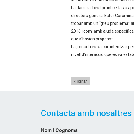
volum de 20.000 tones anuals i te
La darrera ‘best practice’ la va 
directora general Ester Coromina 
trobar amb un “greu problema” amb
2016 i com, amb ajuda específica
que s’havien proposat.
La jornada es va caracteritzar per 
nivell d’interacció que es va establ
Tornar
Contacta amb nosaltres
Nom i Cognoms