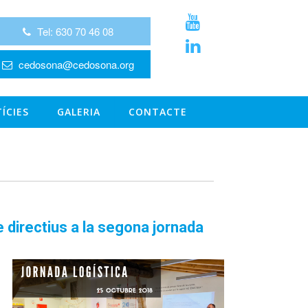
Tel: 630 70 46 08
cedosona@cedosona.org
ÍCIES
GALERIA
CONTACTE
 directius a la segona jornada