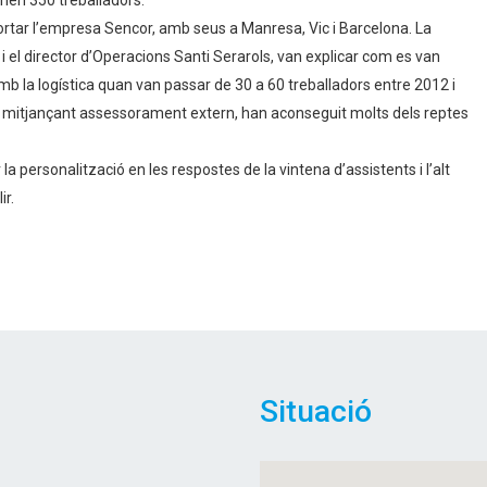
nen 350 treballadors.
aportar l’empresa Sencor, amb seus a Manresa, Vic i Barcelona. La
i el director d’Operacions Santi Serarols, van explicar com es van
 la logística quan van passar de 30 a 60 treballadors entre 2012 i
 mitjançant assessorament extern, han aconseguit molts dels reptes
la personalització en les respostes de la vintena d’assistents i l’alt
ir.
Situació