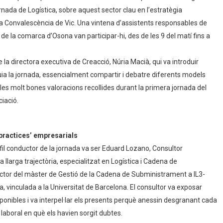
nada de Logística, sobre aquest sector clau en l’estratègia
Casa Convalescència de Vic. Una vintena d’assistents responsables de
 de la comarca d’Osona van participar-hi, des de les 9 del matí fins a
la directora executiva de Creacció, Núria Macià, qui va introduir
ia la jornada, essencialment compartir i debatre diferents models
de les molt bones valoracions recollides durant la primera jornada del
iació.
 practices’ empresarials
il conductor de la jornada va ser Eduard Lozano, Consultor
larga trajectòria, especialitzat en Logística i Cadena de
tor del màster de Gestió de la Cadena de Subministrament a IL3-
a, vinculada a la Universitat de Barcelona. El consultor va exposar
onibles i va interpel·lar els presents perquè anessin desgranant cada
 laboral en què els havien sorgit dubtes.