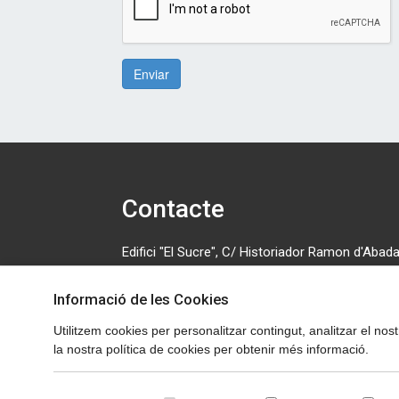
Enviar
Contacte
Edifici "El Sucre", C/ Historiador Ramon d'Abadal
número 5, primera planta. 08500 Vic. Tel: 630 70
Informació de les Cookies
cedosona@cedosona.org
Utilitzem cookies per personalitzar contingut, analitzar el nos
Política de cookies
la nostra política de cookies per obtenir més informació.
Avís legal