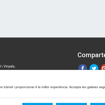
Comparte
 i Vinyals,
 46 08.
tre trànsit i proporcionar-li la millor experiència. Accepta les galetes 