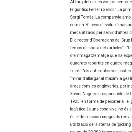
Al llarg del dia, es van presenta
Frigorífics Ferrer i Sencor. La pr
Sergi Tomàs. La companyia amb seu
com en 70 anys d’evolució han arr
mecanització per servir d’altres cl
El director d’Operacions del Grup 
temps d’espera dels articles” i “te
d’emmagatzematge que ha experi
quadrats repartits en quatre mag
fronts “els automatismes costen mi
“mirar d’allargar al màxim la gest
àrees com les enginyeries, per in
Xavier Noguera, responsable de Log
1925, en forma de peixateria i el
logística és una cosa viva, no és 
és el de frescos i congelats (en 
utilització del sistema de ‘picki