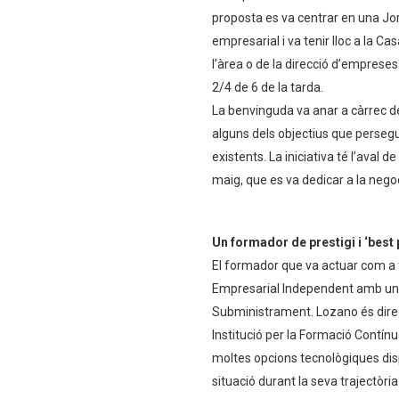
proposta es va centrar en una Jor
empresarial i va tenir lloc a la 
l’àrea o de la direcció d’empreses
2/4 de 6 de la tarda.
La benvinguda va anar a càrrec de 
alguns dels objectius que persegu
existents. La iniciativa té l’aval 
maig, que es va dedicar a la negoc
Un formador de prestigi i ‘best
El formador que va actuar com a f
Empresarial Independent amb una l
Subministrament. Lozano és direc
Institució per la Formació Contínu
moltes opcions tecnològiques disp
situació durant la seva trajectòria