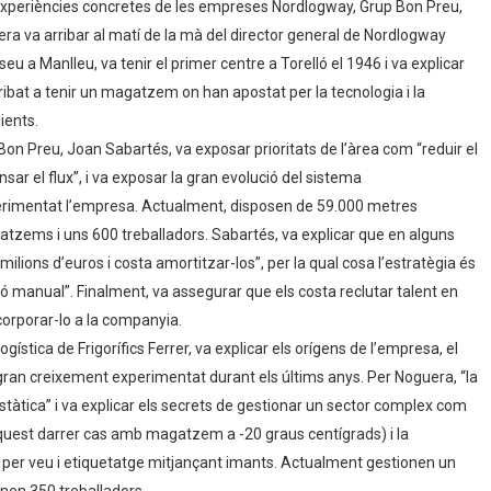
r experiències concretes de les empreses Nordlogway, Grup Bon Preu,
imera va arribar al matí de la mà del director general de Nordlogway
 a Manlleu, va tenir el primer centre a Torelló el 1946 i va explicar
ibat a tenir un magatzem on han apostat per la tecnologia i la
ients.
Bon Preu, Joan Sabartés, va exposar prioritats de l’àrea com “reduir el
nsar el flux”, i va exposar la gran evolució del sistema
mentat l’empresa. Actualment, disposen de 59.000 metres
atzems i uns 600 treballadors. Sabartés, va explicar que en alguns
lions d’euros i costa amortitzar-los”, per la qual cosa l’estratègia és
ió manual”. Finalment, va assegurar que els costa reclutar talent en
corporar-lo a la companyia.
ística de Frigorífics Ferrer, va explicar els orígens de l’empresa, el
 gran creixement experimentat durant els últims anys. Per Noguera, “la
estàtica” i va explicar els secrets de gestionar un sector complex com
aquest darrer cas amb magatzem a -20 graus centígrads) i la
ng’ per veu i etiquetatge mitjançant imants. Actualment gestionen un