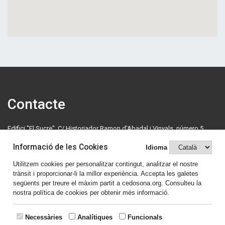
Contacte
Edifici "El Sucre", C/ Historiador Ramon d'Abadal i Vinyals, número 5,
primera planta. 08500 Vic. Tel: 630 70 46 08.
Informació de les Cookies
Idioma
cedosona@cedosona.org
Utilitzem cookies per personalitzar contingut, analitzar el nostre
trànsit i proporcionar-li la millor experiència. Accepta les galetes
Política de cookies
següents per treure el màxim partit a cedosona.org. Consulteu la
nostra política de cookies per obtenir més informació.
Avís legal
Comparteix el contingut
Necessàries
Analítiques
Funcionals