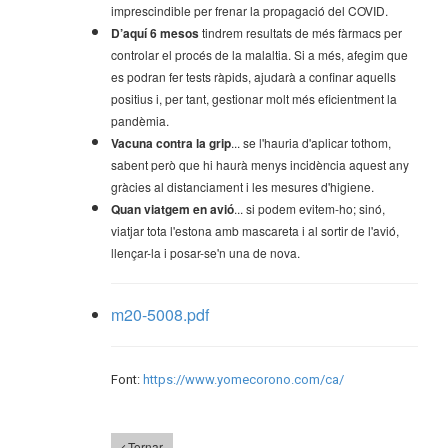
imprescindible per frenar la propagació del COVID.
D’aquí 6 mesos
tindrem resultats de més fàrmacs per
controlar el procés de la malaltia. Si a més, afegim que
es podran fer tests ràpids, ajudarà a confinar aquells
positius i, per tant, gestionar molt més eficientment la
pandèmia.
Vacuna contra la grip
... se l'hauria d'aplicar tothom,
sabent però que hi haurà menys incidència aquest any
gràcies al distanciament i les mesures d'higiene.
Quan viatgem en avió
... si podem evitem-ho; sinó,
viatjar tota l'estona amb mascareta i al sortir de l'avió,
llençar-la i posar-se'n una de nova.
m20-5008.pdf
Font:
https://www.yomecorono.com/ca/
Tornar