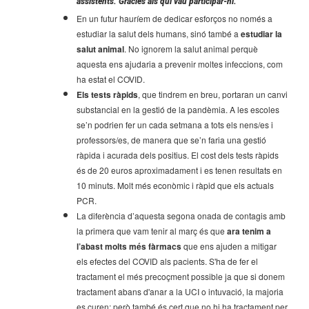
assistents. Gràcies als qui vau participar-hi.
En un futur hauríem de dedicar esforços no només a
estudiar la salut dels humans, sinó també a
estudiar la
salut animal
. No ignorem la salut animal perquè
aquesta ens ajudaria a prevenir moltes infeccions, com
ha estat el COVID.
Els tests ràpids
, que tindrem en breu, portaran un canvi
substancial en la gestió de la pandèmia. A les escoles
se’n podrien fer un cada setmana a tots els nens/es i
professors/es, de manera que se’n faria una gestió
ràpida i acurada dels positius. El cost dels tests ràpids
és de 20 euros aproximadament i es tenen resultats en
10 minuts. Molt més econòmic i ràpid que els actuals
PCR.
La diferència d’aquesta segona onada de contagis amb
la primera que vam tenir al març és que
ara tenim a
l’abast molts més fàrmacs
que ens ajuden a mitigar
els efectes del COVID als pacients. S'ha de fer el
tractament el més precoçment possible ja que si donem
tractament abans d'anar a la UCI o intuvació, la majoria
es curen; però també és cert que no hi ha tractament per