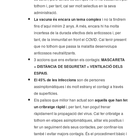
tothom i, per tant, cal ser molt selectius en la seva
administració.
La vacuna és encara un tema complex
i no la tindrem
fins d’aquí mínim 2 anys. A més, encara hi ha molta
incertesa de la durada efectiva dels anticossos i, per
tant, de la immunitat en front el COVID. Cal tenir present
que no tothom que passa la malaltia desenvolupa
anticossos neutralitzants.
3 accions que ens evitaran els contagis:
MASCARETA
+ DISTÀNCIA DE SEGURETAT + VENTILACIÓ DELS
ESPAIS
.
El 45% de les infeccions
son de persones
assimptomàtiques i és molt estrany el contagi a través
de superfícies.
Els països que millor han actuat son
aquells que han fet
un cribratge ràpid
i, per tant, han pogut frenar
ràpidament la propagació del virus. Cal fer cribratge a
tothom en etapes asimptomàtiques, aïllar els positius i
fer un seguiment dels seus contactes, per confinar-los
també i evitar majors contagis. És el procediment bàsic i