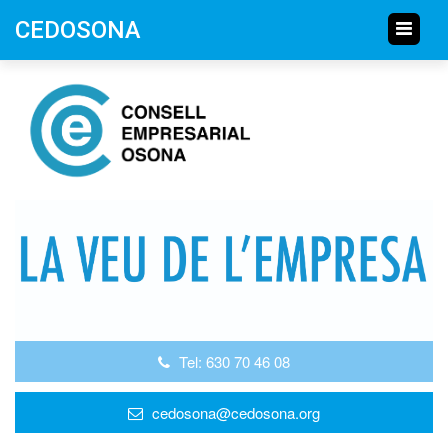
CEDOSONA
Tel: 630 70 46 08
cedosona@cedosona.org