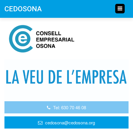
CEDOSONA
Tel: 630 70 46 08
cedosona@cedosona.org