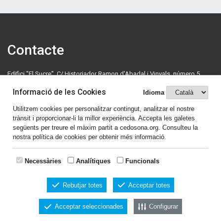
Contacte
Edifici "El Sucre", C/ Historiador Ramon d'Abadal i Vinyals, número 5,
primera planta. 08500 Vic. Tel: 630 70 46 08.
Informació de les Cookies
Idioma
cedosona@cedosona.org
Utilitzem cookies per personalitzar contingut, analitzar el nostre
trànsit i proporcionar-li la millor experiència. Accepta les galetes
Política de cookies
següents per treure el màxim partit a cedosona.org. Consulteu la
nostra política de cookies per obtenir més informació.
Avís legal
Comparteix el contingut
Necessàries
Analítiques
Funcionals
Rebutjar totes
Acceptar totes
Acceptar seleccionades
Configurar