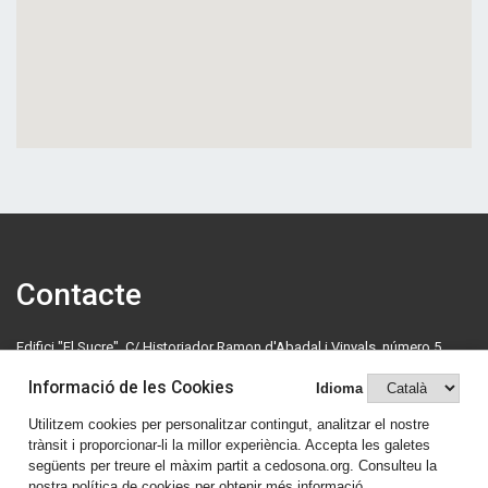
Contacte
Edifici "El Sucre", C/ Historiador Ramon d'Abadal i Vinyals, número 5,
primera planta. 08500 Vic. Tel: 630 70 46 08.
Informació de les Cookies
Idioma
cedosona@cedosona.org
Utilitzem cookies per personalitzar contingut, analitzar el nostre
trànsit i proporcionar-li la millor experiència. Accepta les galetes
Política de cookies
següents per treure el màxim partit a cedosona.org. Consulteu la
nostra política de cookies per obtenir més informació.