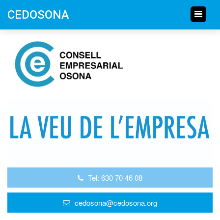
CEDOSONA
Tel: 630 70 46 08
cedosona@cedosona.org