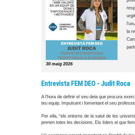
resp
urgè
l’us
la r
Camb
parl
30
maig
2026
Entrevista FEM DEO - Judit Roca
A l’hora de definir el seu deia que procura exer
teu equip. Impulsant i fomentant el seu profes
Per ella, “els entorns de la salut de les unive
prenen totes les decisions. Els líders el que fe