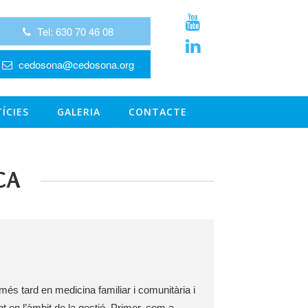
Tel: 630 70 46 08
cedosona@cedosona.org
ÍCIES
GALERIA
CONTACTE
CA
és tard en medicina familiar i comunitària i 
t en l’àmbit de la gestió. Primer, com a 