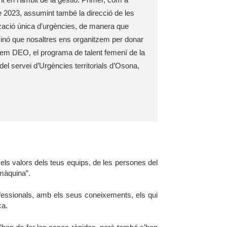
e 2023, assumint també la direcció de les 
tzació única d’urgències, de manera que 
 sinó que nosaltres ens organitzem per donar 
em DEO, el programa de talent femení de la 
 servei d’Urgències territorials d’Osona, 
els valors dels teus equips, de les persones del 
 màquina”.
ofessionals, amb els seus coneixements, els qui 
ca.