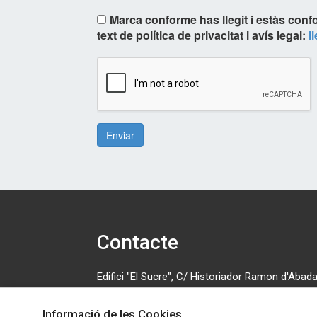
Marca conforme has llegit i estàs conf
text de política de privacitat i avís legal:
l
Enviar
Contacte
Edifici "El Sucre", C/ Historiador Ramon d'Abadal
número 5, primera planta. 08500 Vic. Tel: 630 70
Informació de les Cookies