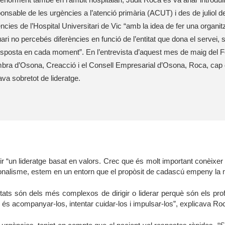
onsable de les urgències a l’atenció primària (ACUT) i des de juliol d
ncies de l’Hospital Universitari de Vic “amb la idea de fer una organi
uari no percebés diferències en funció de l’entitat que dona el servei,
esposta en cada moment”. En l’entrevista d’aquest mes de maig del F
ra d’Osona, Creacció i el Consell Empresarial d’Osona, Roca, cap del
ava sobretot de lideratge.
cir “un lideratge basat en valors. Crec que és molt important conèixer 
sionalisme, estem en un entorn que el propòsit de cadascú empeny la
rsitats són dels més complexos de dirigir o liderar perquè són els pr
m és acompanyar-los, intentar cuidar-los i impulsar-los”, explicava Ro