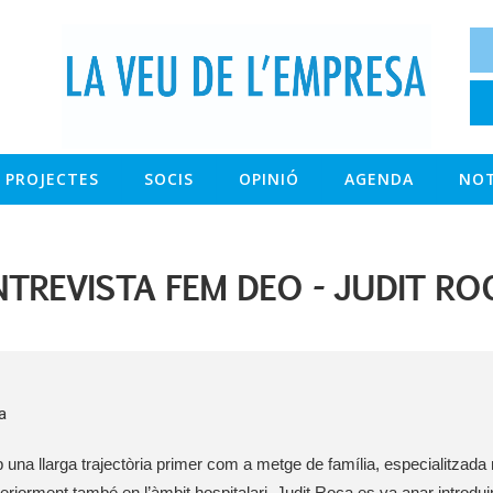
PROJECTES
SOCIS
OPINIÓ
AGENDA
NOT
NTREVISTA FEM DEO - JUDIT RO
a
una llarga trajectòria primer com a metge de família, especialitzada m
eriorment també en l’àmbit hospitalari, Judit Roca es va anar introduin