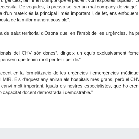
rgències, tenint en compte que el pacient vol respostes ràpides. “S’
 necessita. De vegades, la pressa sol ser un mal company de viatge”
a d’un mateix és la principal i més important i, de fet, ens enfoquem
posta de la millor manera possible”.
 de salut territorial d’Osona que, en l’àmbit de les urgències, ha pe
sionals del CHV són dones”, dirigeix un equip exclusivament fem
pensem que tenim molt per fer i per dir.”
cent en la formalització de les urgències i emergències mèdiques
l MIR. Els d’aquest any aniran als hospitals més grans, però el CHV
canvi molt important. Iguala els nostres especialistes, que ho eren, 
b capacitat docent demostrada i demostrable.”