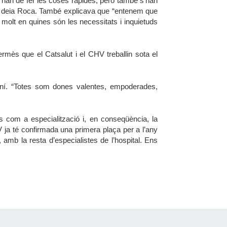
han de fer les coses ràpides, però també s’han 
, deia Roca. També explicava que “entenem que 
 molt en quines són les necessitats i inquietuds 
rmès que el Catsalut i el CHV treballin sota el 
ení. “Totes som dones valentes, empoderades, 
 com a especialització i, en conseqüència, la 
 ja té confirmada una primera plaça per a l’any 
amb la resta d’especialistes de l’hospital. Ens 