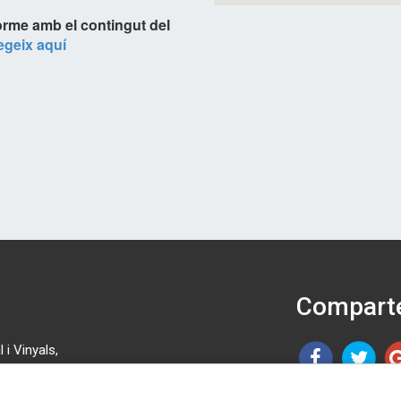
orme amb el contingut del
legeix aquí
Comparte
 i Vinyals,
 46 08.