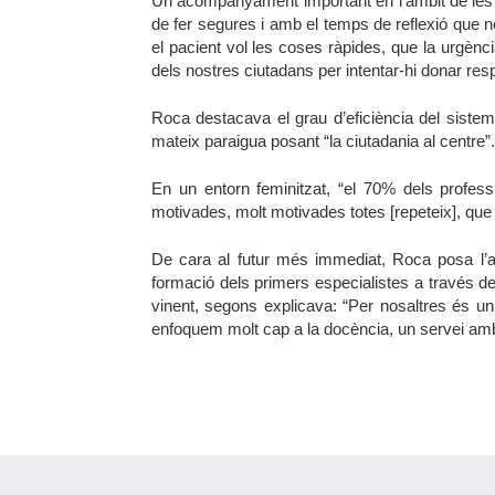
Un acompanyament important en l’àmbit de les u
de fer segures i amb el temps de reflexió que
el pacient vol les coses ràpides, que la urgènci
dels nostres ciutadans per intentar-hi donar res
Roca destacava el grau d’eficiència del sistema
mateix paraigua posant “la ciutadania al centre”.
En un entorn feminitzat, “el 70% dels profes
motivades, molt motivades totes [repeteix], que 
De cara al futur més immediat, Roca posa l’ac
formació dels primers especialistes a través de
vinent, segons explicava: “Per nosaltres és un 
enfoquem molt cap a la docència, un servei am